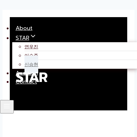
Skip
to
About
content
STAR
연우진
이승준
신승현
STAR
Audition
Contact