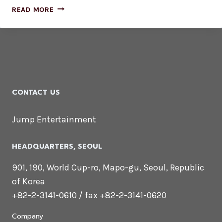
WE
READ MORE
DESIGN
OUR
WORLD,
WHILE
OUR
WORLD
ACTS
CONTACT US
BACK
ON
Jump Entertainment
US
AND
DESIGNS
HEADQUARTERS​, SEOUL
US.
901, 190, World Cup-ro, Mapo-gu, Seoul, Republic
of Korea
+82-2-3141-0610 / fax +82-2-3141-0620
Company