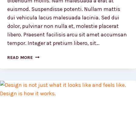
bibendum mollis. Nam malesuada a erat at
euismod. Suspendisse potenti. Nullam mattis
dui vehicula lacus malesuada lacinia. Sed dui
dolor, pulvinar non nulla et, molestie placerat
libero. Praesent facilisis arcu sit amet accumsan
tempor. Integer at pretium libero, sit…
THE
READ MORE
DETAILS
ARE
NOT
THE
DETAILS.
THEY
MAKE
THE
DESIGN.