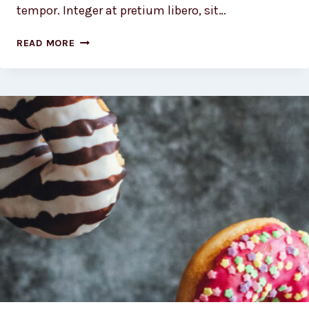
tempor. Integer at pretium libero, sit…
A
READ MORE
CAMEL
IS
A
HORSE
DESIGNED
BY
COMMITTEE.