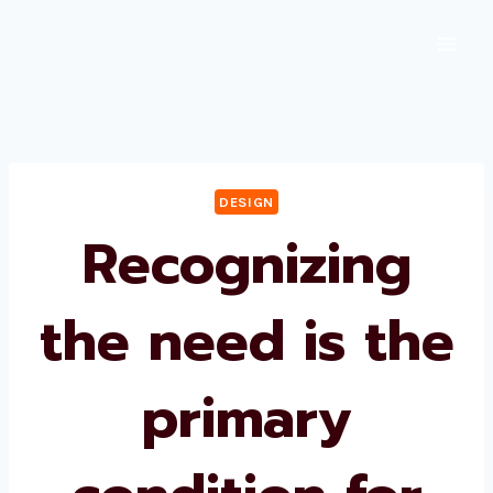
Skip
to
content
DESIGN
Recognizing
the need is the
primary