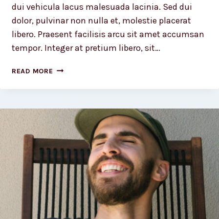
dui vehicula lacus malesuada lacinia. Sed dui
dolor, pulvinar non nulla et, molestie placerat
libero. Praesent facilisis arcu sit amet accumsan
tempor. Integer at pretium libero, sit…
DESIGN
READ MORE
IS
NOT
JUST
WHAT
IT
LOOKS
LIKE
AND
FEELS
LIKE.
DESIGN
IS
HOW