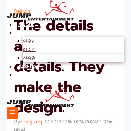
Skip
Design
to
The details
content
About
STAR
are not the
연우진
이승준
신승현
details. They
Audition
Contact
make the
design.
By
zopejump
2020년 12월 02일
2024년 12월
08일