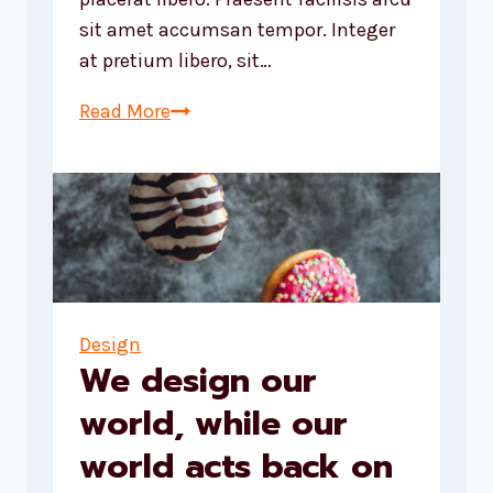
sit amet accumsan tempor. Integer
at pretium libero, sit…
Design
Read More
is
not
just
what
it
looks
like
Design
and
We design our
feels
world, while our
like.
Design
world acts back on
is