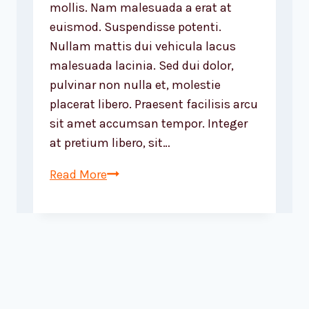
mollis. Nam malesuada a erat at
euismod. Suspendisse potenti.
Nullam mattis dui vehicula lacus
malesuada lacinia. Sed dui dolor,
pulvinar non nulla et, molestie
placerat libero. Praesent facilisis arcu
sit amet accumsan tempor. Integer
at pretium libero, sit…
A
Read More
camel
is
a
horse
designed
by
committee.