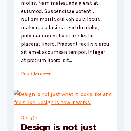
mollis. Nam malesuada a erat at
euismod. Suspendisse potenti.
Nullam mattis dui vehicula lacus
malesuada lacinia. Sed dui dolor,
pulvinar non nulla et, molestie
placerat libero. Praesent facilisis arcu
sit amet accumsan tempor. Integer
at pretium libero, sit…
Recognizing
Read More
the
need
is
the
primary
Design
condition
Design is not just
for