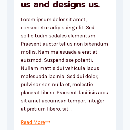
us and designs us.
how
it
Lorem ipsum dolor sit amet,
works.
consectetur adipiscing elit. Sed
sollicitudin sodales elementum.
Praesent auctor tellus non bibendum
mollis. Nam malesuada a erat at
euismod. Suspendisse potenti.
Nullam mattis dui vehicula lacus
malesuada lacinia. Sed dui dolor,
pulvinar non nulla et, molestie
placerat libero. Praesent facilisis arcu
sit amet accumsan tempor. Integer
at pretium libero, sit…
We
Read More
design