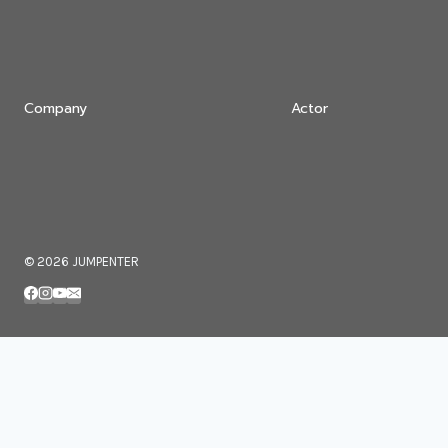
Company
Actor
© 2026 JUMPENTER
About
Toggle
STAR
child
연우진