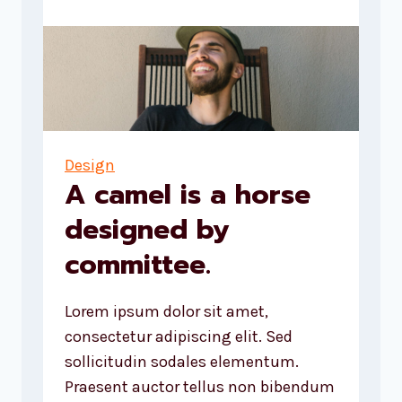
our
world,
while
our
world
acts
Design
back
A camel is a horse
on
designed by
us
and
committee.
designs
us.
Lorem ipsum dolor sit amet,
consectetur adipiscing elit. Sed
sollicitudin sodales elementum.
Praesent auctor tellus non bibendum